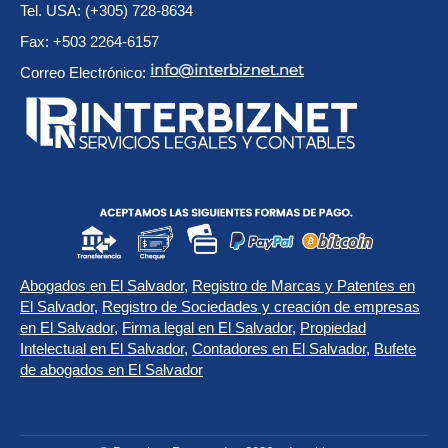
Tel. USA: (+305) 728-8634
Fax: +503 2264-6157
Correo Electrónico:
Abogados en El Salvador
,
Registro de Marcas y Patentes en
El Salvador
,
Registro de Sociedades y creación de empresas
en El Salvador
,
Firma legal en El Salvador
,
Propiedad
Intelectual en El Salvador
,
Contadores en El Salvador
,
Bufete
de abogados en El Salvador