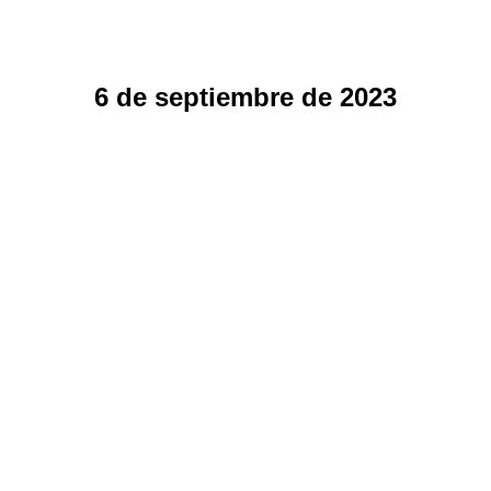
6 de septiembre de 2023
Ley de Modernización Digital en El
Salvador
Noticias
By
Interbiznet,abogados y despacho contable
6 de septiembre de 2023