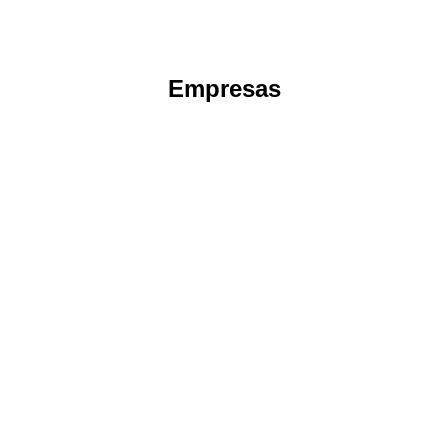
Empresas
Guía Esencial para Registrar una
sucursal en El Salvador
Empresas
By
Interbiznet,abogados y despacho contable
21 de mayo de 2024