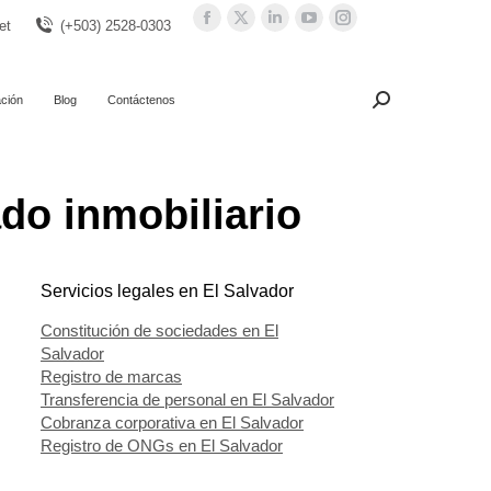
Facebook
X
Linkedin
YouTube
Instagram
et
(+503) 2528-0303
page
page
page
page
page
opens
opens
opens
opens
opens
in
in
in
in
in
ación
Blog
Contáctenos
Search:
Buscar
new
new
new
new
new
window
window
window
window
window
do inmobiliario
Servicios legales en El Salvador
Constitución de sociedades en El
Salvador
Registro de marcas
Transferencia de personal en El Salvador
Cobranza corporativa en El Salvador
Registro de ONGs en El Salvador