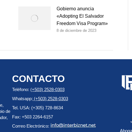
Gobierno anuncia
«Adopting El Salvador
Freedom Visa Program»
8 de diciembre de 2023
CONTACTO
Teléfono:
(+503) 2528-0303
Whatsapp:
(+503) 2528-0303
e,
Tel. USA: (+305) 728-8634
pio de
Fax: +503 2264-6157
dor,
Correo Electrónico:
Aboga