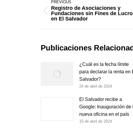
PREVIOUS
navigation
Registro de Asociaciones y
Fundaciones sin Fines de Lucro
Previous
en El Salvador
post:
Publicaciones Relaciona
¿Cuál es la fecha límite
para declarar la renta en 
Salvador?
24 de abril de 2024
El Salvador recibe a
Google: Inauguración de 
nueva oficina en el país
15 de abril de 2024