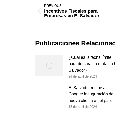
navigation
PREVIOUS
Incentivos Fiscales para
Previous
Empresas en El Salvador
post:
Publicaciones Relaciona
¿Cuál es la fecha límite
para declarar la renta en 
Salvador?
24 de abril de 2024
El Salvador recibe a
Google: Inauguración de 
nueva oficina en el país
15 de abril de 2024