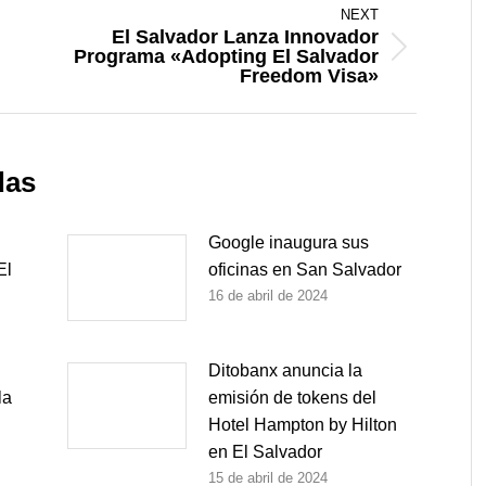
NEXT
El Salvador Lanza Innovador
Programa «Adopting El Salvador
Next
Freedom Visa»
post:
das
Google inaugura sus
El
oficinas en San Salvador
16 de abril de 2024
Ditobanx anuncia la
la
emisión de tokens del
Hotel Hampton by Hilton
en El Salvador
15 de abril de 2024