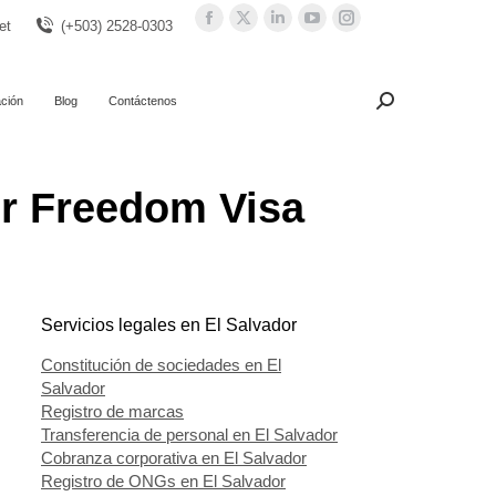
Facebook
X
Linkedin
YouTube
Instagram
et
(+503) 2528-0303
page
page
page
page
page
opens
opens
opens
opens
opens
in
in
in
in
in
ación
Blog
Contáctenos
Search:
Buscar
new
new
new
new
new
window
window
window
window
window
or Freedom Visa
Servicios legales en El Salvador
Constitución de sociedades en El
Salvador
Registro de marcas
Transferencia de personal en El Salvador
Cobranza corporativa en El Salvador
Registro de ONGs en El Salvador