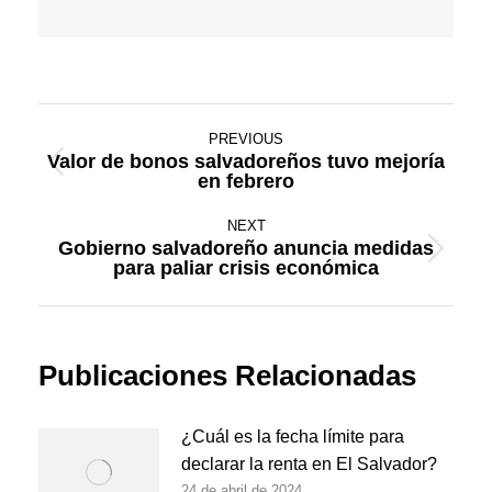
Post
PREVIOUS
navigation
Valor de bonos salvadoreños tuvo mejoría
Previous
en febrero
post:
NEXT
Gobierno salvadoreño anuncia medidas
Next
para paliar crisis económica
post:
Publicaciones Relacionadas
¿Cuál es la fecha límite para
declarar la renta en El Salvador?
24 de abril de 2024