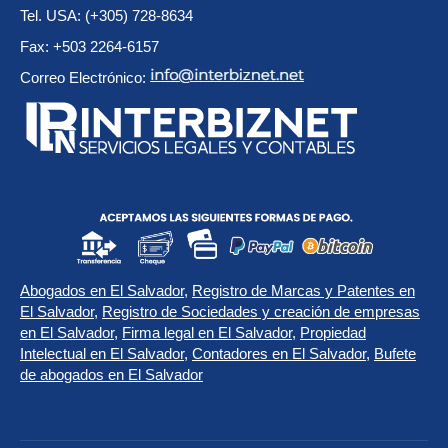
Tel. USA: (+305) 728-8634
Fax: +503 2264-6157
Correo Electrónico:
Abogados en El Salvador
,
Registro de Marcas y Patentes en
El Salvador
,
Registro de Sociedades y creación de empresas
en El Salvador
,
Firma legal en El Salvador
,
Propiedad
Intelectual en El Salvador
,
Contadores en El Salvador
,
Bufete
de abogados en El Salvador