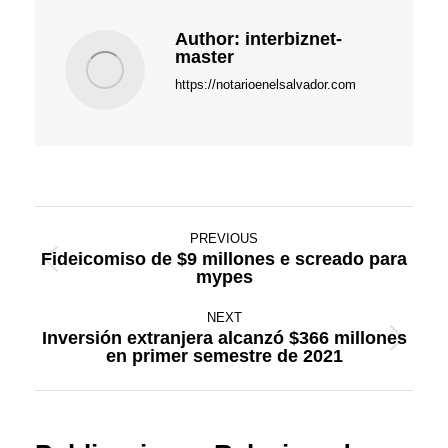
Author:
interbiznet-
master
https://notarioenelsalvador.com
Post
PREVIOUS
navigation
Fideicomiso de $9 millones e screado para
Previous
mypes
post:
NEXT
Inversión extranjera alcanzó $366 millones
Next
en primer semestre de 2021
post: